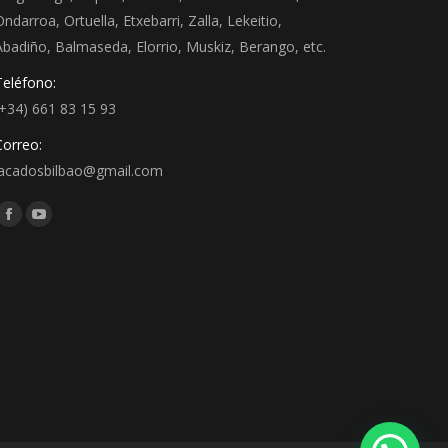
Ondarroa, Ortuella, Etxebarri, Zalla, Lekeitio,
Abadiño, Balmaseda, Elorrio, Muskiz, Berango, etc.
Teléfono:
(+34) 661 83 15 93
Correo:
lacadosbilbao@gmail.com
Encuéntranos en:
Facebook
YouTube