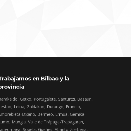
Trabajamos en Bilbao y la
provincia
Barakaldo, Getxo, Portugalete, Santurtzi, Basauri,
Sestao, Leioa, Galdakao, Durango, Erandio,
Amorebieta-Etxano, Bermeo, Ermua, Gernika-
Lumo, Mungia, Valle de Trápaga-Trapagaran,
Arrigorriaga, Sopela, Gueñes, Abanto-Zierbena,