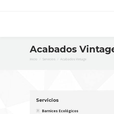
Acabados Vintag
Estás aquí:
Inicio
Servicios
Acabados Vintage
Servicios
Barnices Ecológicos