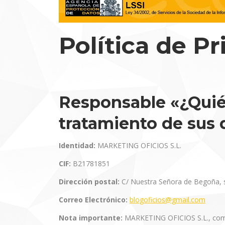
Política de P
Responsable «¿Quién
tratamiento de sus 
Identidad:
MARKETING OFICIOS S.L.
CIF:
B21781851
Dirección postal:
C/ Nuestra Señora de Begoña, s
Correo Electrónico:
blogoficios@gmail.com
Nota importante:
MARKETING OFICIOS S.L., como